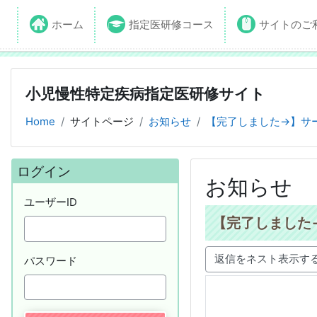
ホーム
指定医研修コース
サイトのご
小児慢性特定疾病指定医研修サイト
Home
サイトページ
お知らせ
【完了しました→】サ
ブロック
ログイン をスキップする
ログイン
お知らせ
ユーザーID
【完了しました
パスワード
表示モード